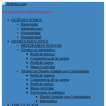
Skip
to
Escuela de Nivel Medio Superior
main
content
Toggle
QUIÉNES SOMOS
mobile
Bienvenida
menu
Infraestructura
Organigrama
Normatividad
OFERTA EDUCATIVA
PROGRAMAS NUEVOS
Técnico en informática
Perfil de ingreso
Competencia de la carrera
Perfil de egreso
Mapa Curricular
Técnico en Diseño Asistido por Computadora
Perfil de ingreso
Competencia de la carrera
Perfil de egreso
Mapa curricular
Trayectoria Académica
Diseño Asistido por Computadora
Informática
VINCULACIÓN