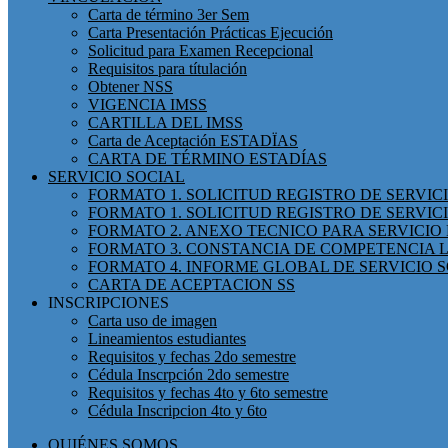
Carta de término 3er Sem
Carta Presentación Prácticas Ejecución
Solicitud para Examen Recepcional
Requisitos para títulación
Obtener NSS
VIGENCIA IMSS
CARTILLA DEL IMSS
Carta de Aceptación ESTADÏAS
CARTA DE TÉRMINO ESTADÍAS
SERVICIO SOCIAL
FORMATO 1. SOLICITUD REGISTRO DE SERVI
FORMATO 1. SOLICITUD REGISTRO DE SERVIC
FORMATO 2. ANEXO TECNICO PARA SERVICIO 
FORMATO 3. CONSTANCIA DE COMPETENCIA L
FORMATO 4. INFORME GLOBAL DE SERVICIO 
CARTA DE ACEPTACION SS
INSCRIPCIONES
Carta uso de imagen
Lineamientos estudiantes
Requisitos y fechas 2do semestre
Cédula Inscrpción 2do semestre
Requisitos y fechas 4to y 6to semestre
Cédula Inscripcion 4to y 6to
QUIÉNES SOMOS