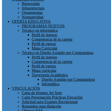
Bienvenida
Infraestructura
Organigrama
Normatividad
OFERTA EDUCATIVA
PROGRAMAS NUEVOS
Técnico en informática
Perfil de ingreso
Competencia de la carrera
Perfil de egreso
Mapa Curricular
Técnico en Diseño Asistido por Computadora
Perfil de ingreso
Competencia de la carrera
Perfil de egreso
Mapa curricular
Trayectoria Académica
Diseño Asistido por Computadora
Informática
VINCULACIÓN
Carta de término 3er Sem
Carta Presentación Prácticas Ejecución
Solicitud para Examen Recepcional
Requisitos para títulación
Obtener NSS