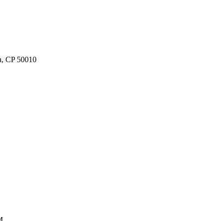
ca, CP 50010
M