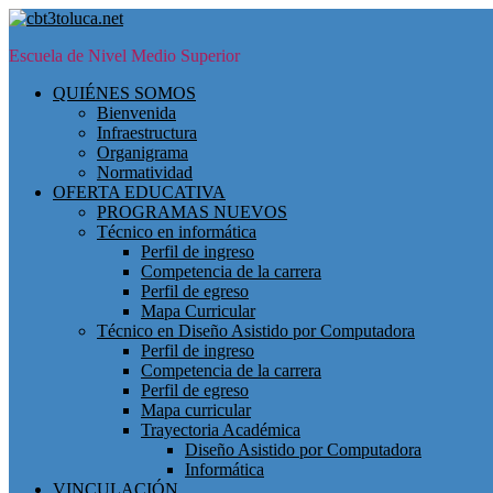
Skip
to
Escuela de Nivel Medio Superior
main
content
Toggle
QUIÉNES SOMOS
mobile
Bienvenida
menu
Infraestructura
Organigrama
Normatividad
OFERTA EDUCATIVA
PROGRAMAS NUEVOS
Técnico en informática
Perfil de ingreso
Competencia de la carrera
Perfil de egreso
Mapa Curricular
Técnico en Diseño Asistido por Computadora
Perfil de ingreso
Competencia de la carrera
Perfil de egreso
Mapa curricular
Trayectoria Académica
Diseño Asistido por Computadora
Informática
VINCULACIÓN