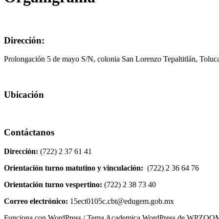
Dirección:
Prolongación 5 de mayo S/N, colonia San Lorenzo Tepaltitlán, Tolu
Ubicación
Contáctanos
Dirección:
(722) 2 37 61 41
Orientación turno matutino y vinculación:
(722) 2 36 64 76
Orientación turno vespertino:
(722) 2 38 73 40
Correo electrónico:
15ect0105c.cbt@edugem.gob.mx
Funciona con
WordPress
/ Tema Academica WordPress de
WPZOO