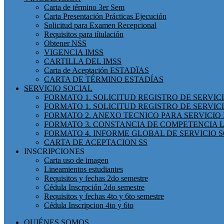
Carta de término 3er Sem
Carta Presentación Prácticas Ejecución
Solicitud para Examen Recepcional
Requisitos para títulación
Obtener NSS
VIGENCIA IMSS
CARTILLA DEL IMSS
Carta de Aceptación ESTADÏAS
CARTA DE TÉRMINO ESTADÍAS
SERVICIO SOCIAL
FORMATO 1. SOLICITUD REGISTRO DE SERVI
FORMATO 1. SOLICITUD REGISTRO DE SERVIC
FORMATO 2. ANEXO TECNICO PARA SERVICIO 
FORMATO 3. CONSTANCIA DE COMPETENCIA L
FORMATO 4. INFORME GLOBAL DE SERVICIO 
CARTA DE ACEPTACION SS
INSCRIPCIONES
Carta uso de imagen
Lineamientos estudiantes
Requisitos y fechas 2do semestre
Cédula Inscrpción 2do semestre
Requisitos y fechas 4to y 6to semestre
Cédula Inscripcion 4to y 6to
QUIÉNES SOMOS