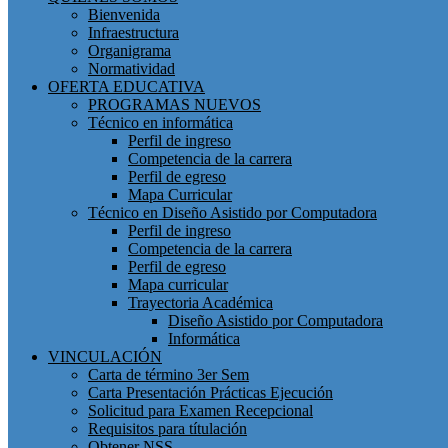
Bienvenida
Infraestructura
Organigrama
Normatividad
OFERTA EDUCATIVA
PROGRAMAS NUEVOS
Técnico en informática
Perfil de ingreso
Competencia de la carrera
Perfil de egreso
Mapa Curricular
Técnico en Diseño Asistido por Computadora
Perfil de ingreso
Competencia de la carrera
Perfil de egreso
Mapa curricular
Trayectoria Académica
Diseño Asistido por Computadora
Informática
VINCULACIÓN
Carta de término 3er Sem
Carta Presentación Prácticas Ejecución
Solicitud para Examen Recepcional
Requisitos para títulación
Obtener NSS