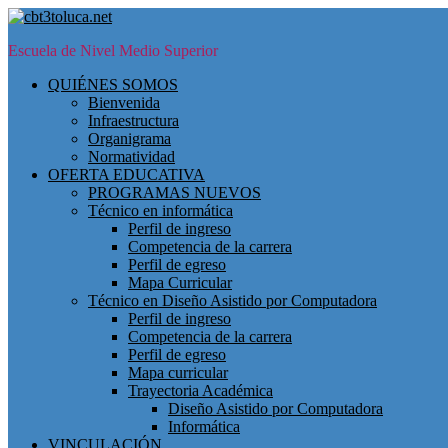
Skip
to
Escuela de Nivel Medio Superior
main
content
Toggle
QUIÉNES SOMOS
mobile
Bienvenida
menu
Infraestructura
Organigrama
Normatividad
OFERTA EDUCATIVA
PROGRAMAS NUEVOS
Técnico en informática
Perfil de ingreso
Competencia de la carrera
Perfil de egreso
Mapa Curricular
Técnico en Diseño Asistido por Computadora
Perfil de ingreso
Competencia de la carrera
Perfil de egreso
Mapa curricular
Trayectoria Académica
Diseño Asistido por Computadora
Informática
VINCULACIÓN