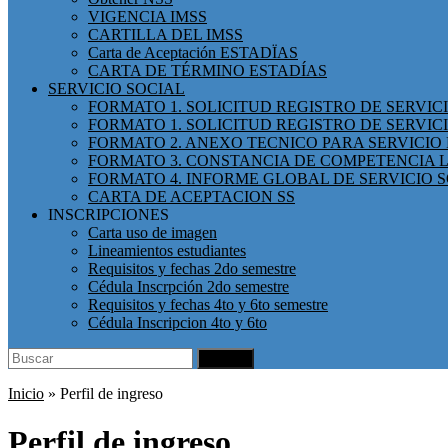
VIGENCIA IMSS
CARTILLA DEL IMSS
Carta de Aceptación ESTADÏAS
CARTA DE TÉRMINO ESTADÍAS
SERVICIO SOCIAL
FORMATO 1. SOLICITUD REGISTRO DE SERVI
FORMATO 1. SOLICITUD REGISTRO DE SERVIC
FORMATO 2. ANEXO TECNICO PARA SERVICIO 
FORMATO 3. CONSTANCIA DE COMPETENCIA L
FORMATO 4. INFORME GLOBAL DE SERVICIO 
CARTA DE ACEPTACION SS
INSCRIPCIONES
Carta uso de imagen
Lineamientos estudiantes
Requisitos y fechas 2do semestre
Cédula Inscrpción 2do semestre
Requisitos y fechas 4to y 6to semestre
Cédula Inscripcion 4to y 6to
Search
Buscar
for:
Inicio
»
Perfil de ingreso
Perfil de ingreso