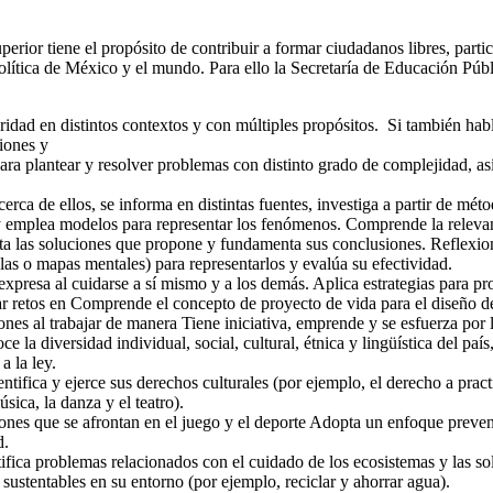
rior tiene el propósito de contribuir a formar ciudadanos libres, parti
olítica de México y el mundo. Para ello la Secretaría de Educación Púb
uridad en distintos contextos y con múltiples propósitos. Si también ha
niones y
a plantear y resolver problemas con distinto grado de complejidad, así 
erca de ellos, se informa en distintas fuentes, investiga a partir de mét
y emplea modelos para representar los fenómenos. Comprende la relevanci
ta las soluciones que propone y fundamenta sus conclusiones. Reflexion
las o mapas mentales) para representarlos y evalúa su efectividad.
expresa al cuidarse a sí mismo y a los demás. Aplica estrategias para pr
mar retos en Comprende el concepto de proyecto de vida para el diseño d
nes al trabajar de manera Tiene iniciativa, emprende y se esfuerza por 
a diversidad individual, social, cultural, étnica y lingüística del paí
a la ley.
dentifica y ejerce sus derechos culturales (por ejemplo, el derecho a prac
sica, la danza y el teatro).
ciones que se afrontan en el juego y el deporte Adopta un enfoque prevent
d.
ica problemas relacionados con el cuidado de los ecosistemas y las sol
ustentables en su entorno (por ejemplo, reciclar y ahorrar agua).