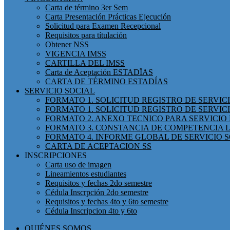
Carta de término 3er Sem
Carta Presentación Prácticas Ejecución
Solicitud para Examen Recepcional
Requisitos para títulación
Obtener NSS
VIGENCIA IMSS
CARTILLA DEL IMSS
Carta de Aceptación ESTADÏAS
CARTA DE TÉRMINO ESTADÍAS
SERVICIO SOCIAL
FORMATO 1. SOLICITUD REGISTRO DE SERVI
FORMATO 1. SOLICITUD REGISTRO DE SERVIC
FORMATO 2. ANEXO TECNICO PARA SERVICIO 
FORMATO 3. CONSTANCIA DE COMPETENCIA L
FORMATO 4. INFORME GLOBAL DE SERVICIO 
CARTA DE ACEPTACION SS
INSCRIPCIONES
Carta uso de imagen
Lineamientos estudiantes
Requisitos y fechas 2do semestre
Cédula Inscrpción 2do semestre
Requisitos y fechas 4to y 6to semestre
Cédula Inscripcion 4to y 6to
QUIÉNES SOMOS