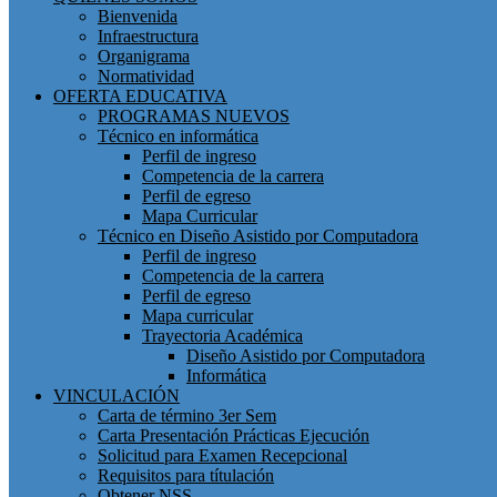
Bienvenida
Infraestructura
Organigrama
Normatividad
OFERTA EDUCATIVA
PROGRAMAS NUEVOS
Técnico en informática
Perfil de ingreso
Competencia de la carrera
Perfil de egreso
Mapa Curricular
Técnico en Diseño Asistido por Computadora
Perfil de ingreso
Competencia de la carrera
Perfil de egreso
Mapa curricular
Trayectoria Académica
Diseño Asistido por Computadora
Informática
VINCULACIÓN
Carta de término 3er Sem
Carta Presentación Prácticas Ejecución
Solicitud para Examen Recepcional
Requisitos para títulación
Obtener NSS