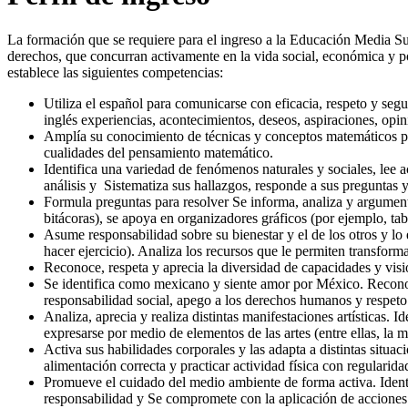
La formación que se requiere para el ingreso a la Educación Media Supe
derechos, que concurran activamente en la vida social, económica y p
establece las siguientes competencias:
Utiliza el español para comunicarse con eficacia, respeto y seg
inglés experiencias, acontecimientos, deseos, aspiraciones, opi
Amplía su conocimiento de técnicas y conceptos matemáticos par
cualidades del pensamiento matemático.
Identifica una variedad de fenómenos naturales y sociales, lee ac
análisis y Sistematiza sus hallazgos, responde a sus preguntas 
Formula preguntas para resolver Se informa, analiza y argumen
bitácoras), se apoya en organizadores gráficos (por ejemplo, tab
Asume responsabilidad sobre su bienestar y el de los otros y lo 
hacer ejercicio). Analiza los recursos que le permiten transfor
Reconoce, respeta y aprecia la diversidad de capacidades y visio
Se identifica como mexicano y siente amor por México. Reconoce l
responsabilidad social, apego a los derechos humanos y respeto 
Analiza, aprecia y realiza distintas manifestaciones artísticas. I
expresarse por medio de elementos de las artes (entre ellas, la mú
Activa sus habilidades corporales y las adapta a distintas situa
alimentación correcta y practicar actividad física con regularida
Promueve el cuidado del medio ambiente de forma activa. Identif
responsabilidad y Se compromete con la aplicación de acciones s