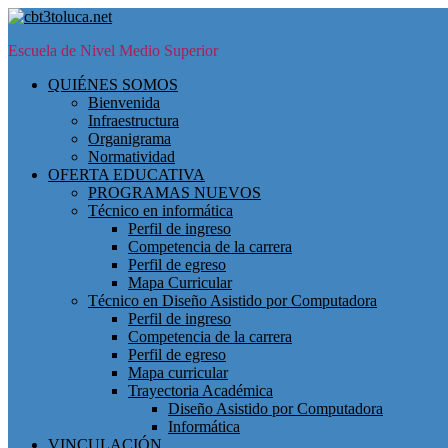
Skip
to
Escuela de Nivel Medio Superior
main
content
Toggle
QUIÉNES SOMOS
mobile
Bienvenida
menu
Infraestructura
Organigrama
Normatividad
OFERTA EDUCATIVA
PROGRAMAS NUEVOS
Técnico en informática
Perfil de ingreso
Competencia de la carrera
Perfil de egreso
Mapa Curricular
Técnico en Diseño Asistido por Computadora
Perfil de ingreso
Competencia de la carrera
Perfil de egreso
Mapa curricular
Trayectoria Académica
Diseño Asistido por Computadora
Informática
VINCULACIÓN